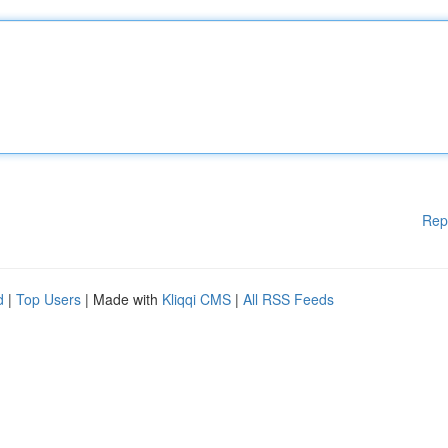
Rep
d
|
Top Users
| Made with
Kliqqi CMS
|
All RSS Feeds