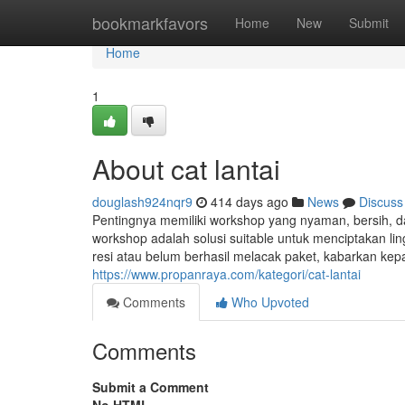
Home
bookmarkfavors
Home
New
Submit
Home
1
About cat lantai
douglash924nqr9
414 days ago
News
Discuss
Pentingnya memiliki workshop yang nyaman, bersih, dan
workshop adalah solusi suitable untuk menciptakan li
resi atau belum berhasil melacak paket, kabarkan ke
https://www.propanraya.com/kategori/cat-lantai
Comments
Who Upvoted
Comments
Submit a Comment