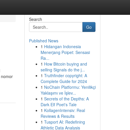
Search
Go
Published News
1
Hidangan Indonesia
Menerjang Poipet: Sensasi
Ra...
1
How Bitcoin buying and
selling Signals do the j...
i
1
Truthfinder copyright: A
k nomor
Complete Guide for 2024
1
NoChain Platformu: Yenilikçi
Yaklaşımı ve İşlev...
1
Secrets of the Depths: A
Dark Elf Poet's Tale
1
KollagenIntensiv: Real
Reviews & Results
1
Tusport AI: Redefining
Athletic Data Analysis