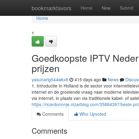
Home
bookmarkfavors
Home
New
Submit
Home
1
Goedkoopste IPTV Nederl
prijzen
yasunarig544wkx8
415 days ago
News
Discus
1. Introductie In Holland is de sector voor internettel
internet en de groeiende vraag naar moderne televisie
via internet, in plaats van via traditionele kabel- of sate
https://ricardonnnje.nizarblog.com/35884397/beste-p
Comments
Who Upvoted
Comments