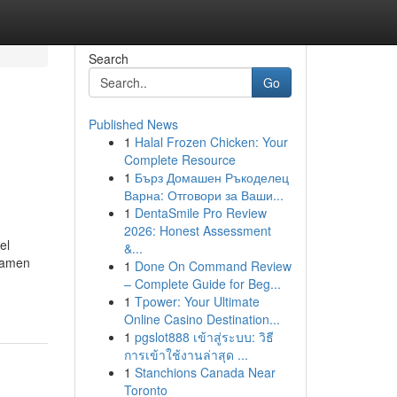
Search
Go
Published News
1
Halal Frozen Chicken: Your
Complete Resource
1
Бърз Домашен Ръкоделец
Варна: Отговори за Ваши...
1
DentaSmile Pro Review
2026: Honest Assessment
el
&...
reamen
1
Done On Command Review
– Complete Guide for Beg...
1
Tpower: Your Ultimate
Online Casino Destination...
1
pgslot888 เข้าสู่ระบบ: วิธี
การเข้าใช้งานล่าสุด ...
1
Stanchions Canada Near
Toronto