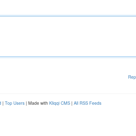
Rep
d
|
Top Users
| Made with
Kliqqi CMS
|
All RSS Feeds