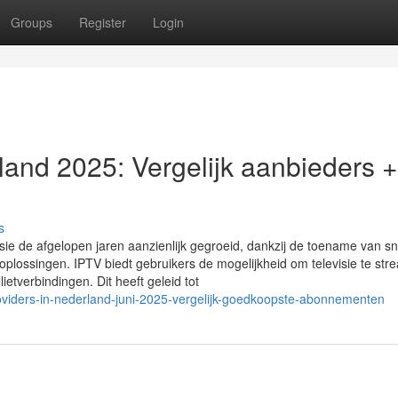
Groups
Register
Login
and 2025: Vergelijk aanbieders +
s
evisie de afgelopen jaren aanzienlijk gegroeid, dankzij de toename van sn
oplossingen. IPTV biedt gebruikers de mogelijkheid om televisie te st
llietverbindingen. Dit heeft geleid tot
roviders-in-nederland-juni-2025-vergelijk-goedkoopste-abonnementen