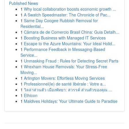
Published News
1
Why local collaboration boosts economic growth ...
1
A Swatch Speedmaster: The Chronicle of Pac...
1
Same Day Coogee Rubbish Removal for
Residential...
1
Câmara de de Comercio Brasil China: Guia Detalh...
1
Boosting Business with Managed IT Services
1
Escape to the Azure Mountains: Your Ideal Holid...
1
Performance Feedback in Messaging-Based
Service...
1
Unmasking Fraud : Rules for Detecting Secret Parts
1
Wrexham House Removals: Your Stress-Free
Moving...
1
Arlington Movers: Effortless Moving Services
1
Professionnel(le) de santé libérale : Votre a...
1
วิลล่าส่วนตัว เมืองพัทยา: สวรรค์ ส่วนตัวของคุณ ...
1
Ethicon
1
Maldives Holidays: Your Ultimate Guide to Paradise