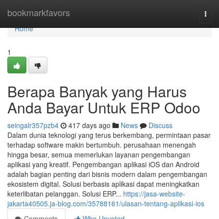
Home
bookmarkfavors
Togg
navi
Home
1
Berapa Banyak yang Harus
Anda Bayar Untuk ERP Odoo
seingalr357pzb4
417 days ago
News
Discuss
Dalam dunia teknologi yang terus berkembang, permintaan pasar
terhadap software makin bertumbuh. perusahaan menengah
hingga besar, semua memerlukan layanan pengembangan
aplikasi yang kreatif. Pengembangan aplikasi iOS dan Android
adalah bagian penting dari bisnis modern dalam pengembangan
ekosistem digital. Solusi berbasis aplikasi dapat meningkatkan
keterlibatan pelanggan. Solusi ERP...
https://jasa-website-
jakarta40505.ja-blog.com/35788161/ulasan-tentang-aplikasi-ios
Comments
Who Upvoted