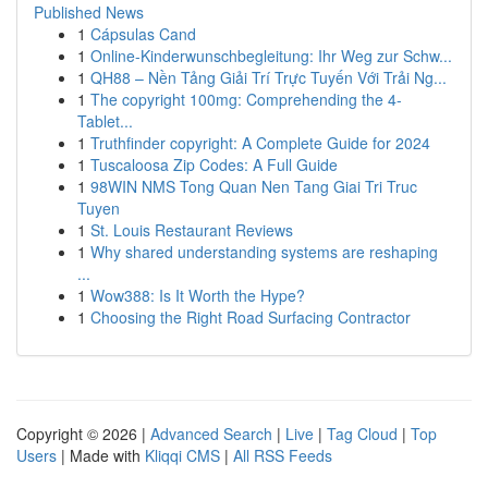
Published News
1
Cápsulas Cand
1
Online-Kinderwunschbegleitung: Ihr Weg zur Schw...
1
QH88 – Nền Tảng Giải Trí Trực Tuyến Với Trải Ng...
1
The copyright 100mg: Comprehending the 4-
Tablet...
1
Truthfinder copyright: A Complete Guide for 2024
1
Tuscaloosa Zip Codes: A Full Guide
1
98WIN NMS Tong Quan Nen Tang Giai Tri Truc
Tuyen
1
St. Louis Restaurant Reviews
1
Why shared understanding systems are reshaping
...
1
Wow388: Is It Worth the Hype?
1
Choosing the Right Road Surfacing Contractor
Copyright © 2026 |
Advanced Search
|
Live
|
Tag Cloud
|
Top
Users
| Made with
Kliqqi CMS
|
All RSS Feeds