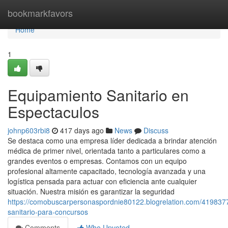
Home
bookmarkfavors
Home
1
Equipamiento Sanitario en
Espectaculos
johnp603rbi8
417 days ago
News
Discuss
Se destaca como una empresa líder dedicada a brindar atención
médica de primer nivel, orientada tanto a particulares como a
grandes eventos o empresas. Contamos con un equipo
profesional altamente capacitado, tecnología avanzada y una
logística pensada para actuar con eficiencia ante cualquier
situación. Nuestra misión es garantizar la seguridad
https://comobuscarpersonaspordnie80122.blogrelation.com/41983775
sanitario-para-concursos
Comments
Who Upvoted