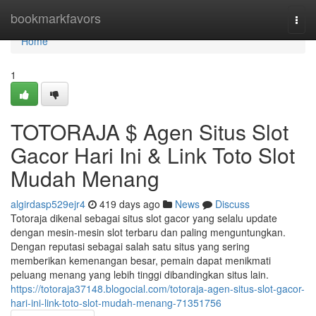
Home
bookmarkfavors
Togg
navi
Home
1
TOTORAJA $ Agen Situs Slot
Gacor Hari Ini & Link Toto Slot
Mudah Menang
algirdasp529ejr4
419 days ago
News
Discuss
Totoraja dikenal sebagai situs slot gacor yang selalu update
dengan mesin-mesin slot terbaru dan paling menguntungkan.
Dengan reputasi sebagai salah satu situs yang sering
memberikan kemenangan besar, pemain dapat menikmati
peluang menang yang lebih tinggi dibandingkan situs lain.
https://totoraja37148.blogocial.com/totoraja-agen-situs-slot-gacor-
hari-ini-link-toto-slot-mudah-menang-71351756