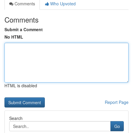
Comments
Who Upvoted
Comments
Submit a Comment
No HTML
HTML is disabled
Report Page
Search
Go