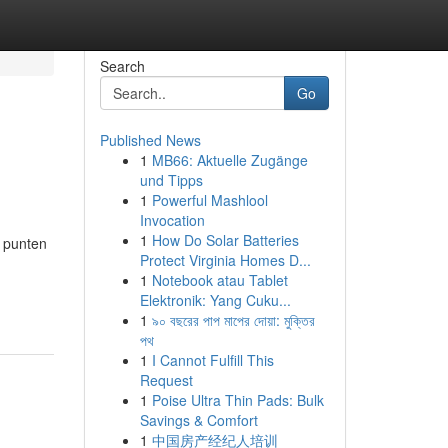
Search
Go
Published News
1
MB66: Aktuelle Zugänge
und Tipps
1
Powerful Mashlool
Invocation
1
How Do Solar Batteries
e punten
Protect Virginia Homes D...
1
Notebook atau Tablet
Elektronik: Yang Cuku...
1
৯০ বছরের পাপ মাপের দোয়া: মুক্তির
পথ
1
I Cannot Fulfill This
Request
1
Poise Ultra Thin Pads: Bulk
Savings & Comfort
1
中国房产经纪人培训