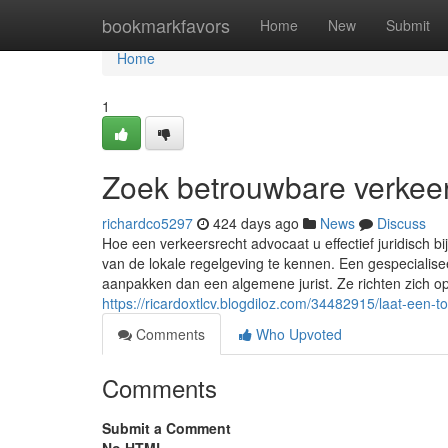
Home
bookmarkfavors
Home
New
Submit
Home
1
Zoek betrouwbare verkeer
richardco5297
424 days ago
News
Discuss
Hoe een verkeersrecht advocaat u effectief juridisch bi
van de lokale regelgeving te kennen. Een gespecialis
aanpakken dan een algemene jurist. Ze richten zich o
https://ricardoxtlcv.blogdiloz.com/34482915/laat-een-
Comments
Who Upvoted
Comments
Submit a Comment