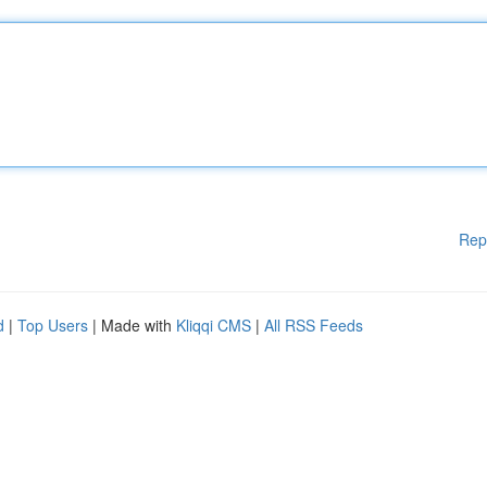
Rep
d
|
Top Users
| Made with
Kliqqi CMS
|
All RSS Feeds