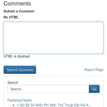
Comments
Submit a Comment
No HTML
HTML is disabled
Report Page
Search
Go
Published News
1
Soi Bộ Số Miễn Phí 888: Thủ Thuật Đại Gia K...