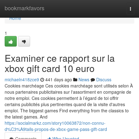
Home
bookmarkfavors
Togg
navi
Home
1
Examiner ce rapport sur la
xbox gift card 10 euro
michaeln418zce9
441 days ago
News
Discuss
Cookies marchéage Ces cookies marchéage sont utilisés selon À
nous partenaires publicitaires sur l'assortiment en compagnie de
notre emploi. Ces cookies permettent à l’égard de toi offrir
certains publicités plus pertinentes quand de la visite d'autres
emploi. The biggest games Find everything from the classics to
the latest games. And
https://socialmarkz.com/story10063872/non-connu-
d%C3%A9tails-propos-de-xbox-game-pass-gift-card
Comments
Who Upvoted