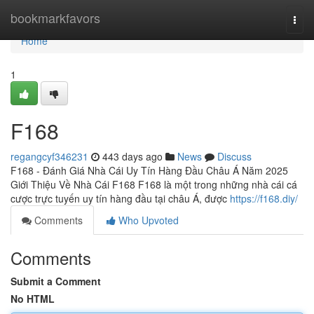
Home
bookmarkfavors
Togg
navi
Home
1
F168
regangcyf346231
443 days ago
News
Discuss
F168 - Đánh Giá Nhà Cái Uy Tín Hàng Đầu Châu Á Năm 2025
Giới Thiệu Về Nhà Cái F168 F168 là một trong những nhà cái cá
cược trực tuyến uy tín hàng đầu tại châu Á, được
https://f168.diy/
Comments
Who Upvoted
Comments
Submit a Comment
No HTML