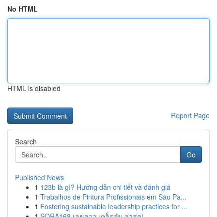
No HTML
HTML is disabled
Report Page
Search
Go
Published News
1
123b là gì? Hướng dẫn chi tiết và đánh giá
1
Trabalhos de Pintura Profissionais em São Pa...
1
Fostering sustainable leadership practices for ...
1
SORA168 เลขลาว เคล็ดลับ ล่าสุด!