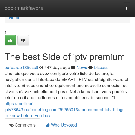
Home
bookmarkfavors
Togg
navi
Home
1
The best Side of iptv premium
barbarap135qss9
447 days ago
News
Discuss
Une fois que vous avez configuré votre liste de lecture, la
navigation dans l’interface de SMART IPTV est straightforward et
intuitive. Si vous cherchez également une nouvelle connexion ou
si vous n'avez actuellement pas d'Net à la maison, vous pourriez
jeter un œil aux meilleures offres combinées du second. "I
https://meilleur-
iptv76643.ourcodeblog.com/35265016/abonnement-iptv-things-
to-know-before-you-buy
Comments
Who Upvoted