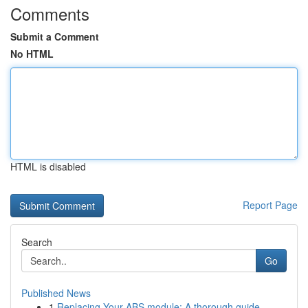
Comments
Submit a Comment
No HTML
HTML is disabled
Report Page
Search
Go
Published News
1
Replacing Your ABS module: A thorough guide