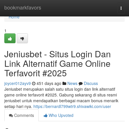
Home
bookmarkfavors
Togg
navi
Home
1
Jeniusbet - Situs Login Dan
Link Alternatif Game Online
Terfavorit #2025
joycer012ayv9
451 days ago
News
Discuss
Jeniusbet merupakan salah satu situs login dan link alternatif
game online terfavorit #2025. Gabung sekarang di situs resmi
jeniusbet untuk mendapatkan berbagai macam bonus menarik
setiap hari nya.
https://bernardl799wtr9.shivawiki.com/user
Comments
Who Upvoted