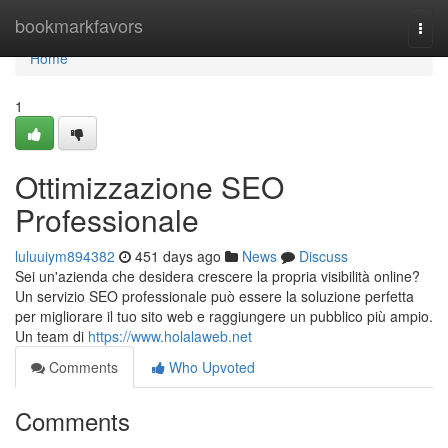
Home
bookmarkfavors
Togg
navi
Home
1
Ottimizzazione SEO
Professionale
luluuiym894382
451 days ago
News
Discuss
Sei un'azienda che desidera crescere la propria visibilità online?
Un servizio SEO professionale può essere la soluzione perfetta
per migliorare il tuo sito web e raggiungere un pubblico più ampio.
Un team di
https://www.holalaweb.net
Comments
Who Upvoted
Comments