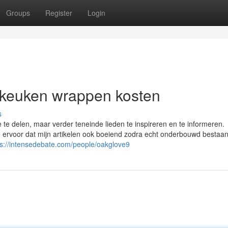
Groups
Register
Login
 keuken wrappen kosten
s
 te delen, maar verder teneinde lieden te inspireren en te informeren.
 je ervoor dat mijn artikelen ook boeiend zodra echt onderbouwd bestaan
ps://intensedebate.com/people/oakglove9