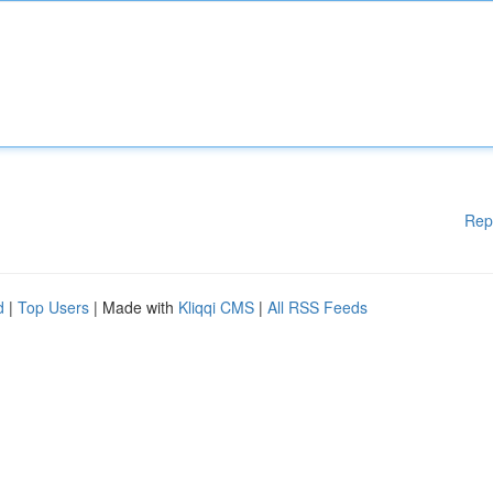
Rep
d
|
Top Users
| Made with
Kliqqi CMS
|
All RSS Feeds