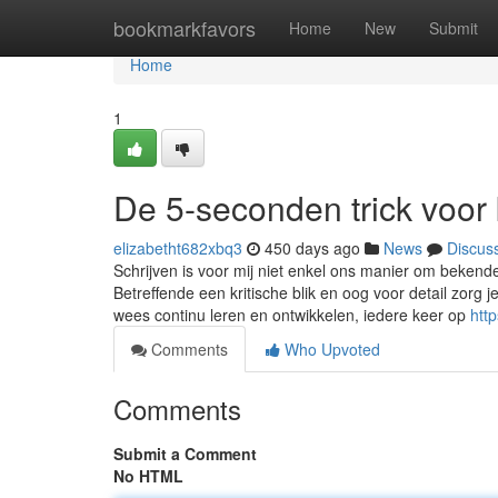
Home
bookmarkfavors
Home
New
Submit
Home
1
De 5-seconden trick voor
elizabetht682xbq3
450 days ago
News
Discus
Schrijven is voor mij niet enkel ons manier om bekende
Betreffende een kritische blik en oog voor detail zorg
wees continu leren en ontwikkelen, iedere keer op
htt
Comments
Who Upvoted
Comments
Submit a Comment
No HTML