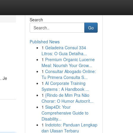
Search
Go
Published News
1
Geladeira Consul 334
Litros: O Guia Detalha...
1
Premium Organic Lucerne
Meal: Nourish Your Grow...
1
Consultar Abogado Online:
Tu Primera Consulta S...
. Je
1
AI Corporate Training
Systems : A Handbook ...
1
{Rindo de Mim Pra Não
Chorar: O Humor Autocrít...
1
Siap4Di: Your
Comprehensive Guide to
Disability...
1
Indototo: Panduan Lengkap
dan Ulasan Terbaru