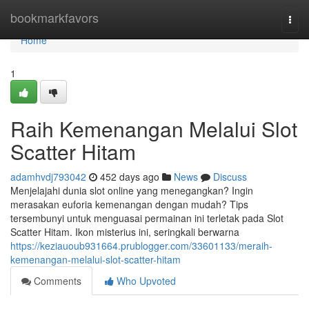
Home
bookmarkfavors
Togg
navi
Home
1
Raih Kemenangan Melalui Slot
Scatter Hitam
adamhvdj793042
452 days ago
News
Discuss
Menjelajahi dunia slot online yang menegangkan? Ingin
merasakan euforia kemenangan dengan mudah? Tips
tersembunyi untuk menguasai permainan ini terletak pada Slot
Scatter Hitam. Ikon misterius ini, seringkali berwarna
https://keziauoub931664.prublogger.com/33601133/meraih-
kemenangan-melalui-slot-scatter-hitam
Comments
Who Upvoted