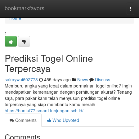
Home
bookmarkfavors
Togg
navi
Home
1
Prediksi Togel Online
Terpercaya
sairaywui602773
455 days ago
News
Discuss
Memburu angka yang tepat dalam permainan togel online? Ingin
mendapatkan kemenangan dengan perhitungan akurat? Tenang
saja, para pakar kami telah menyusun prediksi togel online
terpercaya yang siap membantu kamu meraih
https://buntut77.sman1tunjungan.sch.id/
Comments
Who Upvoted
Comments