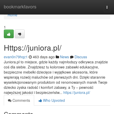
Home
bookmarkfavors
Togg
navi
Home
1
Https://juniora.pl/
evan0n79hqz1
463 days ago
News
Discuss
Juniora.pl to miejsce, gdzie każdy najmłodszy odkrywca znajdzie
coś dla siebie. Znajdziesz tu kolorowe zabawki edukacyjne,
bezpieczne mebelki dziecięce i wyjątkowe akcesoria, które
wspierają rozwój maluchów od pierwszych dni. Dzięki starannie
wyselekcjonowanym produktom od renomowanych marek Twoje
dziecko zyska radość i komfort zabawy, a Ty – pewność
najwyższej jakości i bezpieczeństw...
https://juniora.pl/
Comments
Who Upvoted
Comments