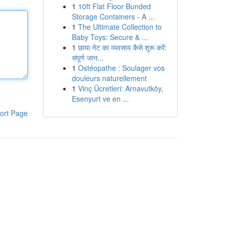
1
10ft Flat Floor Bunded
Storage Containers - A ...
1
The Ultimate Collection to
Baby Toys: Secure & ...
1
छाया नेट का व्यवसाय कैसे शुरू करें:
संपूर्ण जान...
1
Ostéopathe : Soulager vos
douleurs naturellement
1
Vinç Ücretleri: Arnavutköy,
Esenyurt ve en ...
ort Page