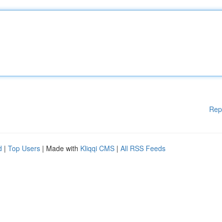
Rep
d
|
Top Users
| Made with
Kliqqi CMS
|
All RSS Feeds