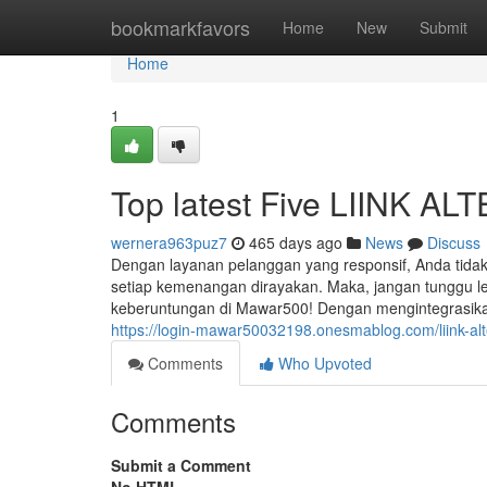
Home
bookmarkfavors
Home
New
Submit
Home
1
Top latest Five LIINK 
wernera963puz7
465 days ago
News
Discuss
Dengan layanan pelanggan yang responsif, Anda tidak 
setiap kemenangan dirayakan. Maka, jangan tunggu l
keberuntungan di Mawar500! Dengan mengintegrasikan 
https://login-mawar50032198.onesmablog.com/liink-a
Comments
Who Upvoted
Comments
Submit a Comment