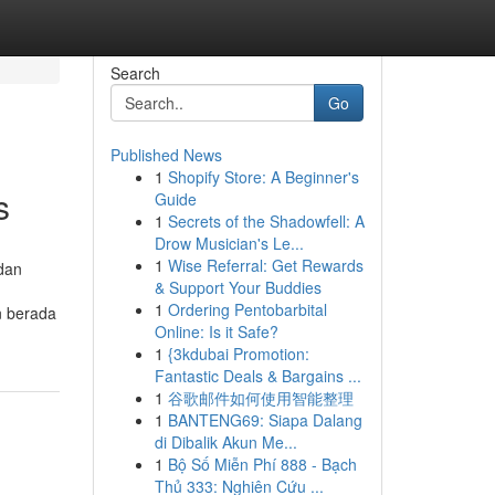
Search
Go
Published News
1
Shopify Store: A Beginner's
s
Guide
1
Secrets of the Shadowfell: A
Drow Musician's Le...
1
Wise Referral: Get Rewards
 dan
& Support Your Buddies
1
Ordering Pentobarbital
n berada
Online: Is it Safe?
1
{3kdubai Promotion:
Fantastic Deals & Bargains ...
1
谷歌邮件如何使用智能整理
1
BANTENG69: Siapa Dalang
di Dibalik Akun Me...
1
Bộ Số Miễn Phí 888 - Bạch
Thủ 333: Nghiên Cứu ...