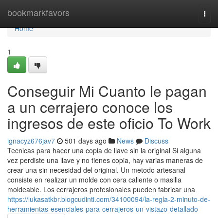
Home
bookmarkfavors
Togg
navi
Home
1
Conseguir Mi Cuanto le pagan
a un cerrajero conoce los
ingresos de este oficio To Work
ignacyz676jav7
501 days ago
News
Discuss
Tecnicas para hacer una copia de llave sin la original Si alguna
vez perdiste una llave y no tienes copia, hay varias maneras de
crear una sin necesidad del original. Un metodo artesanal
consiste en realizar un molde con cera caliente o masilla
moldeable. Los cerrajeros profesionales pueden fabricar una
https://lukasatkbr.blogcudinti.com/34100094/la-regla-2-minuto-de-
herramientas-esenciales-para-cerrajeros-un-vistazo-detallado