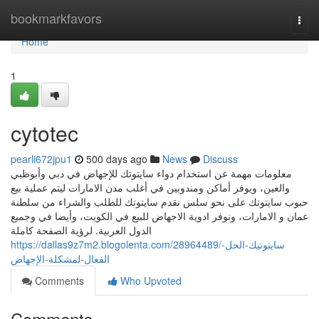
Home
bookmarkfavors
Togg
navi
Home
1
cytotec
pearli672jpu1
500 days ago
News
Discuss
معلومات مهمة عن استخدام دواء سايتوتك للإجهاض في دبي وأبوظبي
والعين، ويوفر أماكن ومندوبين في أغلب مدن الامارات ليتم عملية بيع
حبوب سايتوتك على نحو سلس نقدم سايتوتك للطلب والشراء من سلطنة
عمان و الامارات، ونوفر ادوية الاجهاض للبيع في الكويت، وأيضا في وجميع
الدول العربية. لرؤية الصفحة كاملة
https://dallas9z7m2.blogolenta.com/28964489/سايتوتيك-الحل-
الفعال-لمشكلة-الإجهاض
Comments
Who Upvoted
Comments