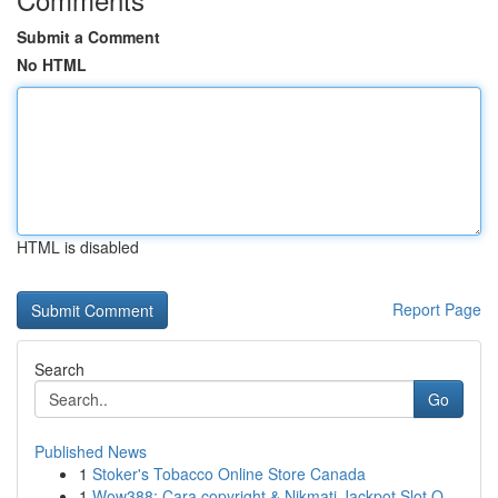
Submit a Comment
No HTML
HTML is disabled
Report Page
Search
Go
Published News
1
Stoker's Tobacco Online Store Canada
1
Wow388: Cara copyright & Nikmati Jackpot Slot O...