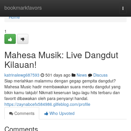
Home
bookmarkfavors
Togg
navi
Home
1
Mahesa Musik: Live Dangdut
Kilauan!
katrinalewg687593
501 days ago
News
Discuss
Siap meriahkan malammu dengan gegap gempita dangdut?
Mahesa Music hadir membawakan suara merdu dangdut yang
bikin kamu takjub! Nikmati keseruan lagu-lagu hits terbaru dan
favorit dibawakan oleh para penyanyi handal.
https://zaynabcefx584986.glifeblog.com/profile
Comments
Who Upvoted
Comments