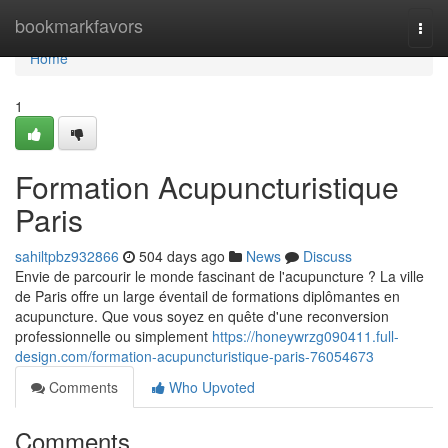
Home
bookmarkfavors
Togg
navi
Home
1
Formation Acupuncturistique
Paris
sahiltpbz932866
504 days ago
News
Discuss
Envie de parcourir le monde fascinant de l'acupuncture ? La ville
de Paris offre un large éventail de formations diplômantes en
acupuncture. Que vous soyez en quête d'une reconversion
professionnelle ou simplement
https://honeywrzg090411.full-
design.com/formation-acupuncturistique-paris-76054673
Comments
Who Upvoted
Comments