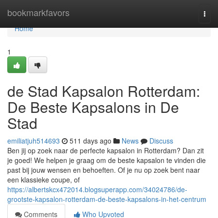
Home
bookmarkfavors
Togg
navi
Home
1
de Stad Kapsalon Rotterdam:
De Beste Kapsalons in De
Stad
emiliatjuh514693
511 days ago
News
Discuss
Ben jij op zoek naar de perfecte kapsalon in Rotterdam? Dan zit
je goed! We helpen je graag om de beste kapsalon te vinden die
past bij jouw wensen en behoeften. Of je nu op zoek bent naar
een klassieke coupe, of
https://albertskcx472014.blogsuperapp.com/34024786/de-
grootste-kapsalon-rotterdam-de-beste-kapsalons-in-het-centrum
Comments
Who Upvoted