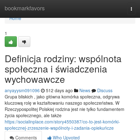
Home
bookmarkfavors
Togg
navi
Home
1
Definicja rodziny: wspólnota
społeczna i świadczenia
wychowawcze
anyayysm091096
512 days ago
News
Discuss
Grupa bliskich , jako główna komórka społeczna, odgrywa
kluczową rolę w kształtowaniu naszego społeczeństwa. W
Rzeczypospolitej Polskiej rodzina jest nie tylko fundamentem
życia społecznego, ale także
https://socialinplace.com/story4550387/co-to-jest-komórki-
społecznej-zrzeszenie-wspólnoty-i-zadania-opiekuńcze
Comments
Who Upvoted