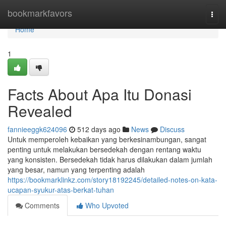
Home
bookmarkfavors
Togg
navi
Home
1
Facts About Apa Itu Donasi
Revealed
fannieeggk624096
512 days ago
News
Discuss
Untuk memperoleh kebaikan yang berkesinambungan, sangat
penting untuk melakukan bersedekah dengan rentang waktu
yang konsisten. Bersedekah tidak harus dilakukan dalam jumlah
yang besar, namun yang terpenting adalah
https://bookmarklinkz.com/story18192245/detailed-notes-on-kata-
ucapan-syukur-atas-berkat-tuhan
Comments
Who Upvoted