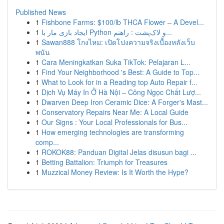
Published News
1
Fishbone Farms: $100/lb THCA Flower – A Devel...
1
ایجاد بازی مار با Python و لاک‌پشت : راهنم...
1
Sawan888 โกงไหม: เปิดโปงความจริงเบื้องหลังเว็บ
พนัน
1
Cara Meningkatkan Suka TikTok: Pelajaran L...
1
Find Your Neighborhood 's Best: A Guide to Top...
1
What to Look for in a Reading top Auto Repair f...
1
Dịch Vụ Máy In Ở Hà Nội – Công Ngọc Chất Lượ...
1
Dwarven Deep Iron Ceramic Dice: A Forger's Mast...
1
Conservatory Repairs Near Me: A Local Guide
1
Our Signs : Your Local Professionals for Bus...
1
How emerging technologies are transforming
comp...
1
ROKOK88: Panduan Digital Jelas disusun bagi ...
1
Betting Battalion: Triumph for Treasures
1
Muzzical Money Review: Is It Worth the Hype?