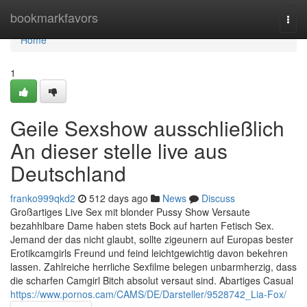
Home
bookmarkfavors
Togg
navi
Home
1
Geile Sexshow ausschließlich
An dieser stelle live aus
Deutschland
franko999qkd2
512 days ago
News
Discuss
Großartiges Live Sex mit blonder Pussy Show Versaute
bezahhlbare Dame haben stets Bock auf harten Fetisch Sex.
Jemand der das nicht glaubt, sollte zigeunern auf Europas bester
Erotikcamgirls Freund und feind leichtgewichtig davon bekehren
lassen. Zahlreiche herrliche Sexfilme belegen unbarmherzig, dass
die scharfen Camgirl Bitch absolut versaut sind. Abartiges Casual
https://www.pornos.cam/CAMS/DE/Darsteller/9528742_Lia-Fox/