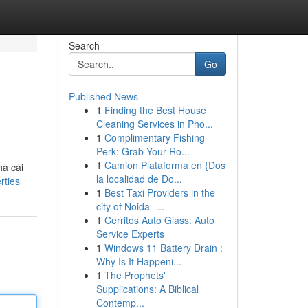
Search
Go
Published News
1
Finding the Best House
Cleaning Services in Pho...
1
Complimentary Fishing
Perk: Grab Your Ro...
1
Camion Plataforma en {Dos
hà cái
la localidad de Do...
rties
1
Best Taxi Providers in the
city of Noida -...
1
Cerritos Auto Glass: Auto
Service Experts
1
Windows 11 Battery Drain :
Why Is It Happeni...
1
The Prophets'
Supplications: A Biblical
Contemp...