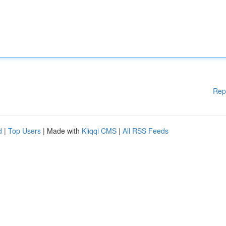
Rep
d
|
Top Users
| Made with
Kliqqi CMS
|
All RSS Feeds