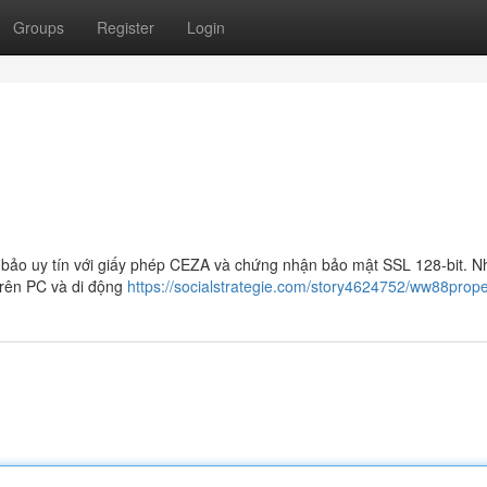
Groups
Register
Login
bảo uy tín với giấy phép CEZA và chứng nhận bảo mật SSL 128-bit. N
trên PC và di động
https://socialstrategie.com/story4624752/ww88prope