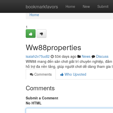
Home
bookmarkfavors
Home
New
Submit
Home
1
Ww88properties
isaiah2v75udl2
534 days ago
News
Discuss
WW88 mang đến sân chơi giải trí chuyên nghiệp, đảm 
hỗ trợ đa nền tảng, giúp người chơi dễ dàng tham gia 
Comments
Who Upvoted
Comments
Submit a Comment
No HTML