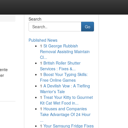
Search
Go
Published News
1
St George Rubbish
Removal Assisting Maintain
Cl...
1
British Roller Shutter
Services : Fixes &...
iente
1
Boost Your Typing Skills:
ter
Free Online Games
1
A Devilish Vow : A Tiefling
Warrior's Tale
1
Treat Your Kitty to Gourmet
Kit Cat Wet Food in...
1
Houses and Companies
Take Advantage Of 24 Hour
...
1
Your Samsung Fridge Fixes