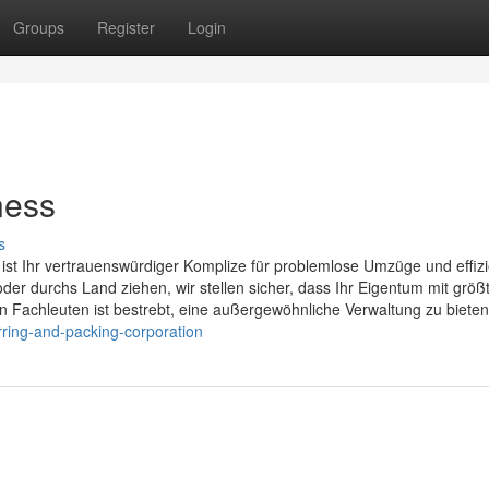
Groups
Register
Login
ness
s
 ist Ihr vertrauenswürdiger Komplize für problemlose Umzüge und effiz
oder durchs Land ziehen, wir stellen sicher, dass Ihr Eigentum mit größ
n Fachleuten ist bestrebt, eine außergewöhnliche Verwaltung zu bieten
ring-and-packing-corporation