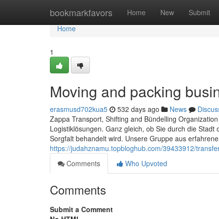
Home
bookmarkfavors
Home
New
Submit
Home
1
Moving and packing busi
erasmusd702kua5
532 days ago
News
Discus
Zappa Transport, Shifting and Bündelling Organization
Logistiklösungen. Ganz gleich, ob Sie durch die Stadt 
Sorgfalt behandelt wird. Unsere Gruppe aus erfahrene
https://judahznamu.topbloghub.com/39433912/transfer
Comments
Who Upvoted
Comments
Submit a Comment