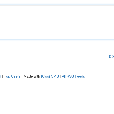
Rep
d
|
Top Users
| Made with
Kliqqi CMS
|
All RSS Feeds