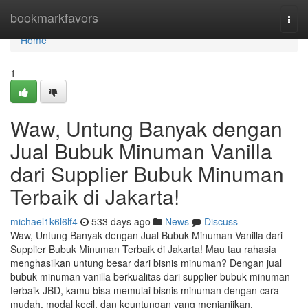
Home
bookmarkfavors
Togg
navi
Home
1
Waw, Untung Banyak dengan
Jual Bubuk Minuman Vanilla
dari Supplier Bubuk Minuman
Terbaik di Jakarta!
michael1k6l6lf4
533 days ago
News
Discuss
Waw, Untung Banyak dengan Jual Bubuk Minuman Vanilla dari
Supplier Bubuk Minuman Terbaik di Jakarta! Mau tau rahasia
menghasilkan untung besar dari bisnis minuman? Dengan jual
bubuk minuman vanilla berkualitas dari supplier bubuk minuman
terbaik JBD, kamu bisa memulai bisnis minuman dengan cara
mudah, modal kecil, dan keuntungan yang menjanjikan.