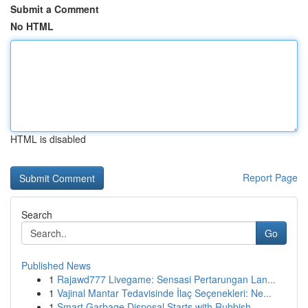
Submit a Comment
No HTML
HTML is disabled
Report Page
Search
Go
Published News
1
Rajawd777 Livegame: Sensasi Pertarungan Lan...
1
Vajinal Mantar Tedavisinde İlaç Seçenekleri: Ne...
1
Smart Garbage Disposal Starts with Rubbish