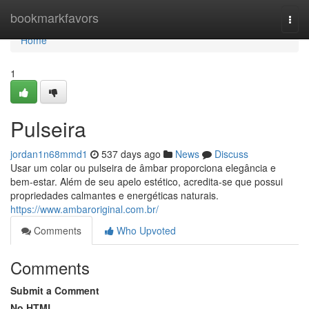
Home
bookmarkfavors
Togg
navi
Home
1
Pulseira
jordan1n68mmd1
537 days ago
News
Discuss
Usar um colar ou pulseira de âmbar proporciona elegância e
bem-estar. Além de seu apelo estético, acredita-se que possui
propriedades calmantes e energéticas naturais.
https://www.ambaroriginal.com.br/
Comments
Who Upvoted
Comments
Submit a Comment
No HTML