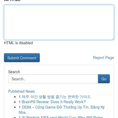
HTML is disabled
Report Page
Search
Go
Published News
1
제주 야간 생활 밤을 즐기는 완벽한 가이드
1
BrainPill Review: Does It Really Work?
1
DE88 – Cổng Game Đổi Thưởng Uy Tín, Đăng Ký
Nha...
1
AI Predicts FIFA next World Cup: Who Will Raise...