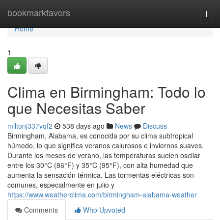
Home
bookmarkfavors
Togg
navi
Home
1
Clima en Birmingham: Todo lo
que Necesitas Saber
miltonj337vqf2
538 days ago
News
Discuss
Birmingham, Alabama, es conocida por su clima subtropical
húmedo, lo que significa veranos calurosos e inviernos suaves.
Durante los meses de verano, las temperaturas suelen oscilar
entre los 30°C (86°F) y 35°C (95°F), con alta humedad que
aumenta la sensación térmica. Las tormentas eléctricas son
comunes, especialmente en julio y
https://www.weatherclima.com/birmingham-alabama-weather
Comments
Who Upvoted