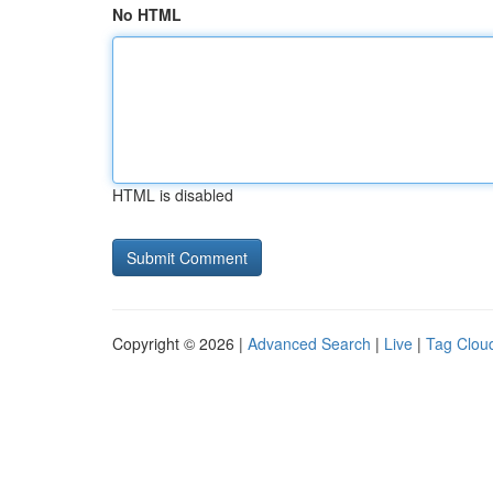
No HTML
HTML is disabled
Copyright © 2026 |
Advanced Search
|
Live
|
Tag Clou