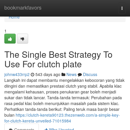
Home
bookmarkfavors
Togg
navi
Home
1
The Single Best Strategy To
Use For clutch plate
johnw433rrp2
543 days ago
News
Discuss
Langkah ini dapat membantu mengelakkan kebocoran yang tidak
diingini dan memastikan prestasi clutch yang stabil. Apabila klac
mengalami kehausan, proses penukaran gear boleh menjadi
sukar dan tidak lancar. Tanda-tanda termasuk: Perubahan pada
rasa pedal klac boleh menunjukkan masalah pada sistem klac.
Perhatikan tanda-tanda berikut: Paling teruk masa banjir besar
bulan
https://clutch-kereta90123.thezenweb.com/a-simple-key-
for-clutch-kereta-unveiled-71015984
Comments
Who Upvoted