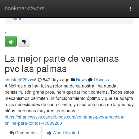
Home
bookmarkfavors
Togg
navi
Home
1
La mejor parte de ventanas
pvc las palmas
chesterj529vvs6
547 days ago
News
Discuss
A Noltros ens han fet sa reforma de ca nostra i ha quedat
benissim, són grans pros, hem quedat molt contents. Todos estos
mecanismos permiten un funcionamiento óptimo y que se adapta
a las necesidades de cada cliente, ya sea una casa en la que hay
niños, personas mayores, personas
https://shanewyyvs.canariblogs.com/ventanas-pvc-a-medida-
online-para-tontos-47889200
Comments
Who Upvoted