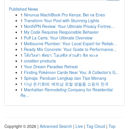
Published News
1
Ninunua MachiBook Pro Kenya: Bei na Eneo
1
Transform Your Pool with Stunning Lights
1
NordVPN Review: Your Ultimate Privacy Fortres...
1
My Code Requires Responsible Behavior
1
Puff La Carts: Your Ultimate Overview
1
Melbourne Plumber: Your Local Expert for Reliab...
1
Ready Mix Concrete: Your Guide to Performance...
1
โค้งวิลล่า พัทยา: โอเอซิส ส่วนตัว ชิด ทะเล
1
covidien products
1
Your Dream Paradise Retreat
1
Finding Pokémon Cards Near You: A Collector's G...
1
Spinaja: Panduan Lengkap dan Tips Menang
1
다낭 돈키호테: 베트남 로컬 생필품 쇼핑의 천국
1
Manhattan Remodeling Company for Residential
Re...
Copyright © 2026 |
Advanced Search
|
Live
|
Tag Cloud
|
Top