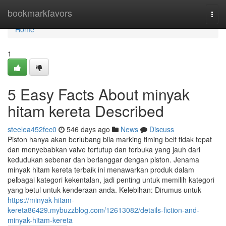
Home
bookmarkfavors
Togg
navi
Home
1
5 Easy Facts About minyak
hitam kereta Described
steelea452fec0
546 days ago
News
Discuss
Piston hanya akan berlubang bila marking timing belt tidak tepat
dan menyebabkan valve tertutup dan terbuka yang jauh dari
kedudukan sebenar dan berlanggar dengan piston. Jenama
minyak hitam kereta terbaik ini menawarkan produk dalam
pelbagai kategori kekentalan, jadi penting untuk memilih kategori
yang betul untuk kenderaan anda. Kelebihan: Dirumus untuk
https://minyak-hitam-
kereta86429.mybuzzblog.com/12613082/details-fiction-and-
minyak-hitam-kereta