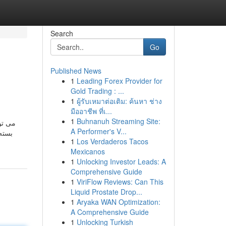
Search
Go
Published News
1
Leading Forex Provider for
Gold Trading : ...
1
ผู้รับเหมาต่อเติม: ค้นหา ช่าง
มืออาชีพ ที่เ...
1
Buhnanuh Streaming Site:
A Performer's V...
بسته
1
Los Verdaderos Tacos
Mexicanos
1
Unlocking Investor Leads: A
Comprehensive Guide
1
ViriFlow Reviews: Can This
Liquid Prostate Drop...
1
Aryaka WAN Optimization:
A Comprehensive Guide
1
Unlocking Turkish