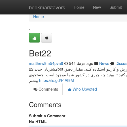
Home
bookmarkfavors
Home
New
Submit
Home
1
Bet22
matthew9m54pva9
544 days ago
News
Discu
مشتریان جدید 22bet می توانند از پیشنهاد خوشامدگویی سخاوتمندانه تا سقف 1200 یورو در بخش های ورزش و کازینو استفاده کنند. مقدار دقیق
 کنید تا ببینید چه چیزی در کشور شما موجود است. جستجوی
بیشتر
https://is.gd/PIAt9M
Comments
Who Upvoted
Comments
Submit a Comment
No HTML