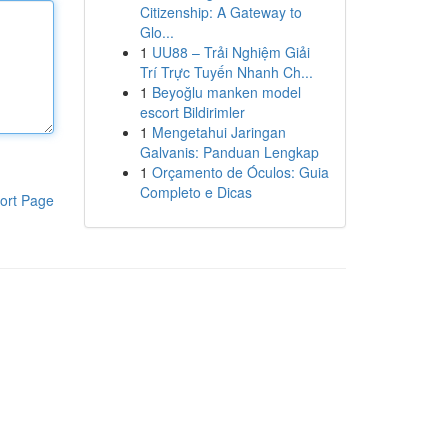
Citizenship: A Gateway to
Glo...
1
UU88 – Trải Nghiệm Giải
Trí Trực Tuyến Nhanh Ch...
1
Beyoğlu manken model
escort Bildirimler
1
Mengetahui Jaringan
Galvanis: Panduan Lengkap
1
Orçamento de Óculos: Guia
Completo e Dicas
ort Page