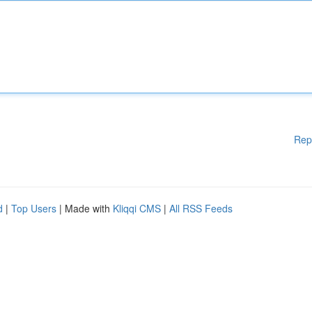
Rep
d
|
Top Users
| Made with
Kliqqi CMS
|
All RSS Feeds