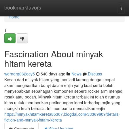
Home
bookmarkfavors
Togg
navi
Home
1
Fascination About minyak
hitam kereta
wernerg062ecy5
546 days ago
News
Discuss
Kesan dari minyak hitam yang menjadi kurang dengan cepat
akan menghasilkan bunyi dalam enjin yang kuat serta boleh
menyebabkan sebahagian komponen seperti rocker arm menjadi
rosak atau pecah. Minyak hitam kereta terbaik ini telah dirumus
khas untuk memberikan perlindungan ideal terhadap enjin yang
mungkin telah berusia. Ini membantu memastikan enjin
https://minyakhitamkereta85307.blogdal.com/33369609/details-
fiction-and-minyak-hitam-kereta
Comments
Who Upvoted