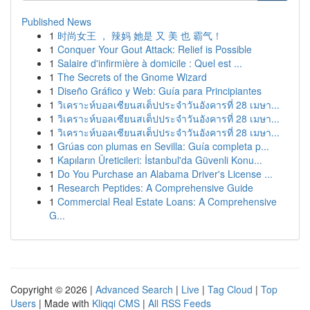
Published News
1
时尚女王 ， 辣妈 她是 又 美 也 霸气！
1
Conquer Your Gout Attack: Relief is Possible
1
Salaire d'infirmière à domicile : Quel est ...
1
The Secrets of the Gnome Wizard
1
Diseño Gráfico y Web: Guía para Principiantes
1
วิเคราะห์บอลเซียนสเต็ปประจำวันอังคารที่ 28 เมษา...
1
วิเคราะห์บอลเซียนสเต็ปประจำวันอังคารที่ 28 เมษา...
1
วิเคราะห์บอลเซียนสเต็ปประจำวันอังคารที่ 28 เมษา...
1
Grúas con plumas en Sevilla: Guía completa p...
1
Kapıların Üreticileri: İstanbul'da Güvenli Konu...
1
Do You Purchase an Alabama Driver's License ...
1
Research Peptides: A Comprehensive Guide
1
Commercial Real Estate Loans: A Comprehensive
G...
Copyright © 2026 |
Advanced Search
|
Live
|
Tag Cloud
|
Top
Users
| Made with
Kliqqi CMS
|
All RSS Feeds