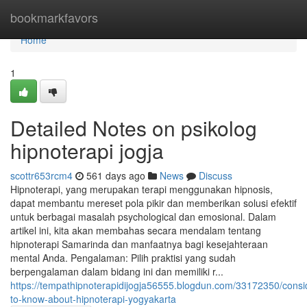
Home
bookmarkfavors
Home
1
Detailed Notes on psikolog
hipnoterapi jogja
scottr653rcm4
561 days ago
News
Discuss
Hipnoterapi, yang merupakan terapi menggunakan hipnosis,
dapat membantu mereset pola pikir dan memberikan solusi efektif
untuk berbagai masalah psychological dan emosional. Dalam
artikel ini, kita akan membahas secara mendalam tentang
hipnoterapi Samarinda dan manfaatnya bagi kesejahteraan
mental Anda. Pengalaman: Pilih praktisi yang sudah
berpengalaman dalam bidang ini dan memiliki r...
https://tempathipnoterapidijogja56555.blogdun.com/33172350/consi
to-know-about-hipnoterapi-yogyakarta