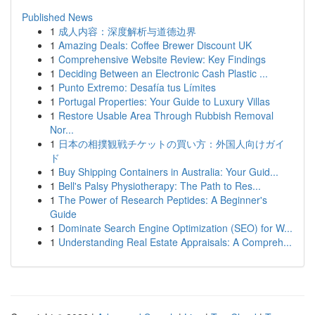
Published News
1
成人内容：深度解析与道德边界
1
Amazing Deals: Coffee Brewer Discount UK
1
Comprehensive Website Review: Key Findings
1
Deciding Between an Electronic Cash Plastic ...
1
Punto Extremo: Desafía tus Límites
1
Portugal Properties: Your Guide to Luxury Villas
1
Restore Usable Area Through Rubbish Removal
Nor...
1
日本の相撲観戦チケットの買い方：外国人向けガイ
ド
1
Buy Shipping Containers in Australia: Your Guid...
1
Bell's Palsy Physiotherapy: The Path to Res...
1
The Power of Research Peptides: A Beginner's
Guide
1
Dominate Search Engine Optimization (SEO) for W...
1
Understanding Real Estate Appraisals: A Compreh...