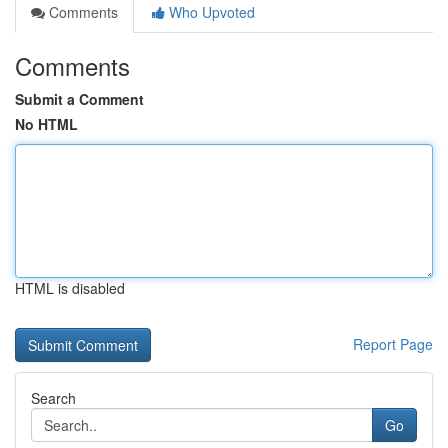
Comments
Who Upvoted
Comments
Submit a Comment
No HTML
HTML is disabled
Report Page
Search
Go