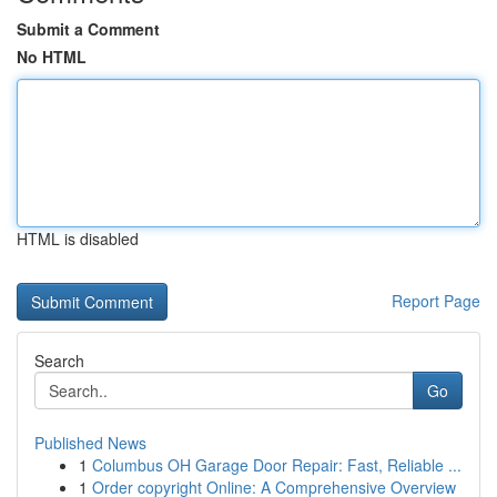
Submit a Comment
No HTML
HTML is disabled
Report Page
Search
Go
Published News
1
Columbus OH Garage Door Repair: Fast, Reliable ...
1
Order copyright Online: A Comprehensive Overview