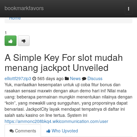
Home
bookmarkfavors
Togg
navi
Home
1
A Simple Key For slot mudah
menang jackpot Unveiled
elliottf297zip3
565 days ago
News
Discuss
Yuk, manfaatkan kesempatan untuk uji coba fitur bonus dan
rasakan sensasi maxwin dengan akun demo hari ini! Nilai mata
uang: beberapa permainan mungkin menentukan nilainya dengan
“koin”, yang mewakili uang sungguhan, yang proporsinya dapat
bervariasi. JackpotCity layak mendapat tempatnya di daftar ini
salah satu kasino on line tertua. System ini
https://ammonc208bkq4.wikicommunication.com/user
Comments
Who Upvoted