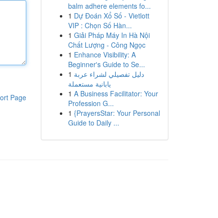
balm adhere elements fo...
1
Dự Đoán Xổ Số - Vietlott
VIP : Chọn Số Hàn...
1
Giải Pháp Máy In Hà Nội
Chất Lượng - Công Ngọc
1
Enhance Visibility: A
Beginner's Guide to Se...
1
دليل تفصيلي لشراء عربة
يابانية مستعملة
1
A Business Facilitator: Your
ort Page
Profession G...
1
{PrayersStar: Your Personal
Guide to Daily ...