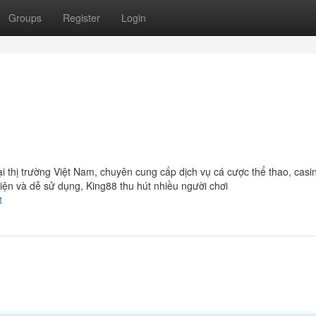
Groups
Register
Login
ại thị trường Việt Nam, chuyên cung cấp dịch vụ cá cược thể thao, casi
 thiện và dễ sử dụng, King88 thu hút nhiều người chơi
t