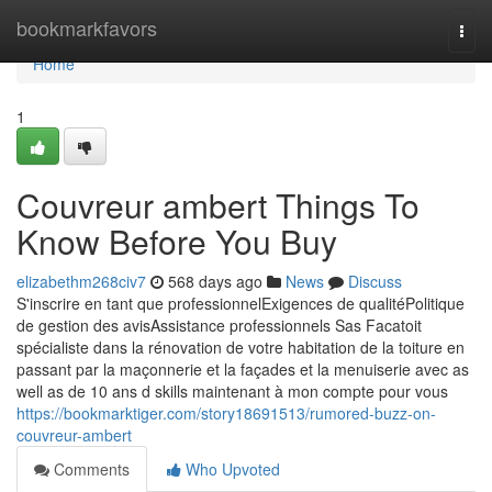
Home
bookmarkfavors
Togg
navi
Home
1
Couvreur ambert Things To
Know Before You Buy
elizabethm268civ7
568 days ago
News
Discuss
S'inscrire en tant que professionnelExigences de qualitéPolitique
de gestion des avisAssistance professionnels Sas Facatoit
spécialiste dans la rénovation de votre habitation de la toiture en
passant par la maçonnerie et la façades et la menuiserie avec as
well as de 10 ans d skills maintenant à mon compte pour vous
https://bookmarktiger.com/story18691513/rumored-buzz-on-
couvreur-ambert
Comments
Who Upvoted