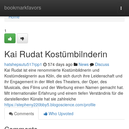
Home
bookmarkfavors
Togg
navi
Home
1
Kai Rudat Kostümbilnderin
hatshepsutu517rpp1
574 days ago
News
Discuss
Kai Rudat ist eine renommierte Kostümbildnerin und
Kostümdesignerin aus Köln, die sich durch ihre Leidenschaft und
ihr Engagement in der Welt des Theaters, der Oper, des
Musicals, des Films und der Werbung einen Namen gemacht hat.
Mit internationaler Erfahrung und einem tiefen Verständnis für die
darstellenden Künste hat sie zahlreiche
https://stepheny220bby5.blogoscience.com/profile
Comments
Who Upvoted
Comments