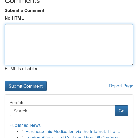
Submit a Comment
No HTML
HTML is disabled
Report Page
Search
Go
Published News
1
Purchase this Medication via the Internet: The ...
1
London Airport Taxi Cost and Drop Off Charges a...