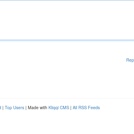
Rep
d
|
Top Users
| Made with
Kliqqi CMS
|
All RSS Feeds