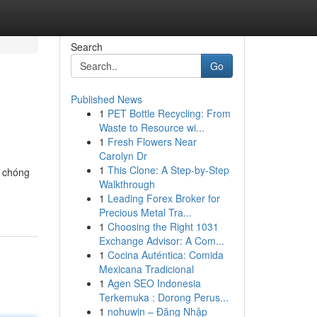
Search
Go
Published News
1
PET Bottle Recycling: From
Waste to Resource wi...
1
Fresh Flowers Near
Carolyn Dr
1
This Clone: A Step-by-Step
h chóng
Walkthrough
1
Leading Forex Broker for
Precious Metal Tra...
1
Choosing the Right 1031
Exchange Advisor: A Com...
1
Cocina Auténtica: Comida
Mexicana Tradicional
1
Agen SEO Indonesia
Terkemuka : Dorong Perus...
1
nohuwin – Đăng Nhập