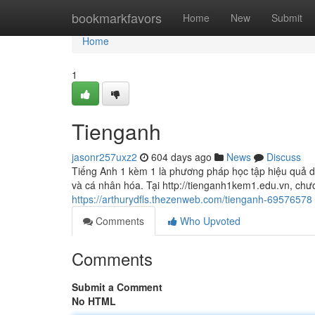
Home
bookmarkfavors
Home
New
Submit
Home
1
Tienganh
jasonr257uxz2
604 days ago
News
Discuss
Tiếng Anh 1 kèm 1 là phương pháp học tập hiệu quả 
và cá nhân hóa. Tại http://tienganh1kem1.edu.vn, chư
https://arthurydfls.thezenweb.com/tienganh-69576578
Comments
Who Upvoted
Comments
Submit a Comment
No HTML