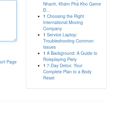
Nhanh, Khám Phá Kho Game
Đ...
1
Choosing the Right
International Moving
Company
1
Service Laptop:
Troubleshooting Common
Issues
1
A Background: A Guide to
Roleplaying Piety
ort Page
1
7-Day Detox: Your
Complete Plan to a Body
Reset