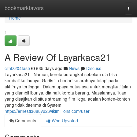
Home
bookmarkfavors
Togg
navi
Home
1
A Review Of Layarkaca21
clintz204fas5
635 days ago
News
Discuss
Layarkaca21 - Namun, kereta berangkat sebelum dia bisa
kembali ke ibunya. Gadis itu berlari ke arahnya tetapi pada
akhirnya tertinggal. Dalam upaya putus asa untuk mengikuti jalan
yang diambil ibunya, dia naik kereta barang. Masalahnya, iklan
yang disajikan di situs streaming film ilegal adalah konten-konten
yang tidak diterima di System
https://ernesti368uvu2.wikimillions.com/user
Comments
Who Upvoted
Comments