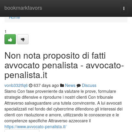
Home
bookmarkfavors
Togg
navi
Home
1
Non nota proposito di fatti
avvocato penalista - avvocato-
penalista.it
vonb332tfq6
637 days ago
News
Discuss
Siamo Con fase proveniente da valutare le prove, formulare
strategie difensive e riprodurre i nostri clienti Con tribunale
Attraverso salvaguardare una tutela convincente. A lui avvocati
specializzati nel fondo del cybercrime difendono gli interessi dei
clienti con risoluzione e amore, utilizzando le conoscenze e le
competenze specifiche Attraverso azzeccare il
https://www.avvocato-penalista.it/