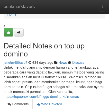
Home
bookmarkfavors
Togg
navi
Home
1
Detailed Notes on top up
domino
janetm480avp7
634 days ago
News
Discuss
Untuk mengisi ulang chip dengan harga yang terjangkau, ada
beberapa cara yang dapat dilakukan, namun metode yang paling
disarankan adalah melalui transfer pulsa Telkomsel. Metode ini
lebih cepat, praktis, dan memberikan berbagai keuntungan bagi
para pemain. Chip ini berfungsi sebagai alat transaksi dan syarat
untuk memasuki permainan. Oleh karena itu,
https://topupnex.com/id/higgs-domino-koin-emas
Comments
Who Upvoted